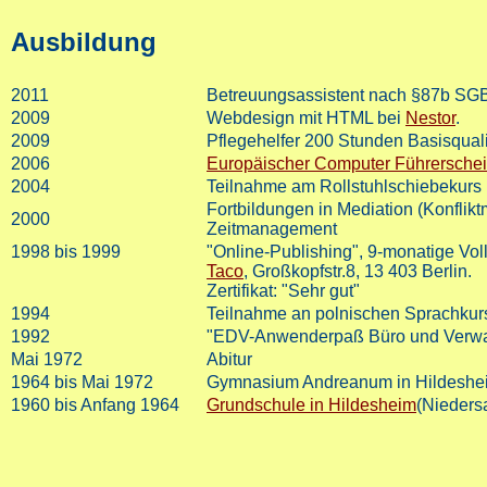
Ausbildung
2011
Betreuungsassistent nach §87b SGB
2009
Webdesign mit HTML bei
Nestor
.
2009
Pflegehelfer 200 Stunden Basisqual
2006
Europäischer Computer Führersche
2004
Teilnahme am Rollstuhlschiebekurs 
Fortbildungen in Mediation (Konfli
2000
Zeitmanagement
1998 bis 1999
"Online-Publishing", 9-monatige Vol
Taco
, Großkopfstr.8, 13 403 Berlin.
Zertifikat: "Sehr gut"
1994
Teilnahme an polnischen Sprachkur
1992
"EDV-Anwenderpaß Büro und Verwa
Mai 1972
Abitur
1964 bis Mai 1972
Gymnasium Andreanum in Hildeshe
1960 bis Anfang 1964
Grundschule in Hildesheim
(Nieders