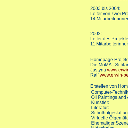
2003 bis 2004:
Leiter von zwei Pr
14 Mitarbeiterinne
2002:
Leiter des Projekt
11 Mitarbeiterinne
Homepage-Projekt
Die MoMA - Schl
Justyna
www.erwin
Ralf
www.erwin-ber
Erstellen von Ho
Computer-Technik
Oil Paintings and
Künstler:
Literatur:
Schulhofgestaltun
Virtuelle Ölgemäl
Ehemaliger Szenet