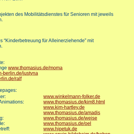
ojekten des Mobilitätsdienstes für Senioren mit jeweils
n.
es “Kinderbetreuung für Alleinerziehende” mit
n.
e:
ange
www.thomasius.de/moma
-berlin.de/justyna
lin.de/ralf
mepages:
er:
www.winkelmann-folker.de
 Animations:
www.thomasius.de/kim8.html
www.kim-hartley.de
www.thomasius.de/amadis
g:
www.thomasius.de/weise
de:
www.thomasius.de/oel
reff:
www.hipetuk.de