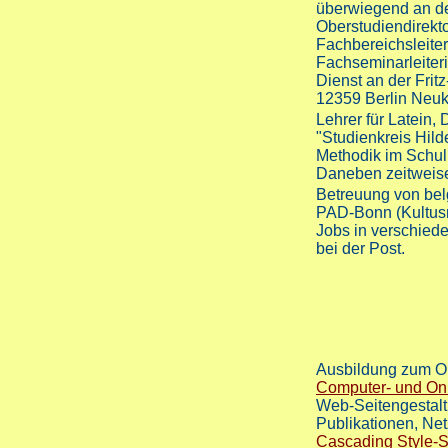
überwiegend an de
Oberstudiendirekto
Fachbereichsleiter
Fachseminarleiter
Dienst an der Fri
12359 Berlin Neuk
Lehrer für Latein,
"Studienkreis Hild
Methodik im Schul
Daneben zeitweise
Betreuung von belg
PAD-Bonn (Kultusm
Jobs in verschied
bei der Post.
Ausbildung zum On
Computer- und Onl
Web-Seitengestalt
Publikationen, N
Cascading Style-