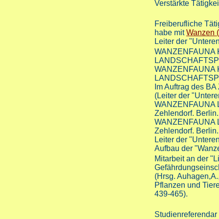
Verstärkte Tätigke
Freiberufliche Tät
habe mit
Wanzen (H
Leiter der "Untere
WANZENFAUNA 
LANDSCHAFTSPLAN 
WANZENFAUNA 
LANDSCHAFTSPL
Im Auftrag des BA 
(Leiter der "Unter
WANZENFAUNA LA
Zehlendorf. Berlin
WANZENFAUNA LA
Zehlendorf. Berli
Leiter der "Untere
Aufbau der "Wanz
Mitarbeit an der "
Gefährdungseinsch
(Hrsg. Auhagen,A.
Pflanzen und Tier
439-465).
Studienreferendar 