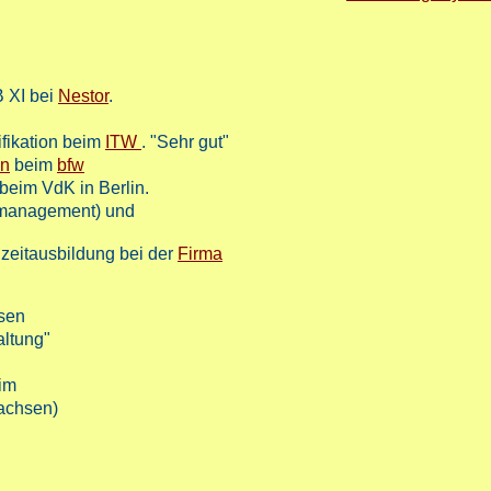
 XI bei
Nestor
.
ifikation beim
ITW
. "Sehr gut"
in
beim
bfw
beim VdK in Berlin.
ktmanagement) und
lzeitausbildung bei der
Firma
sen
ltung"
im
achsen)