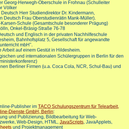
r Georg-Herwegh-Oberschule in Frohnau (Schulleiter
r Völker
 Deutsch Herr Studiendirektor Dr. Kindermann,
in Deutsch Frau Oberstudienrätin Mank-Müller).
tz-Karsen-Schule (Gesamtschule besonderer Prägung)
ölln, Onkel-Bräsig-Straße 76-78
 Deutsch und Englisch in der privaten Nachhilfeschule
esheim, Bahnhofsplatz 5, Gesellschaft für angewandte
unterricht mbH".
 Arbeit auf einem Gestüt in Hildesheim.
ischen und internationalen Schülergruppen in Berlin für den
inisterkonferenz)
enen Berliner Firmen (u.a. Coca Cola, NCR, Schul-Bau) und
line-Publisher im
TACO Schulungszentrum für Telearbeit,
ine-Dienste GmbH, Berlin
:
ung und Publizierung, Bildbearbeitung für Web-
etzwerke, Web-Design, HTML,
JavaScripts
, JavaApplets,
Sheets
und Projektmanagement