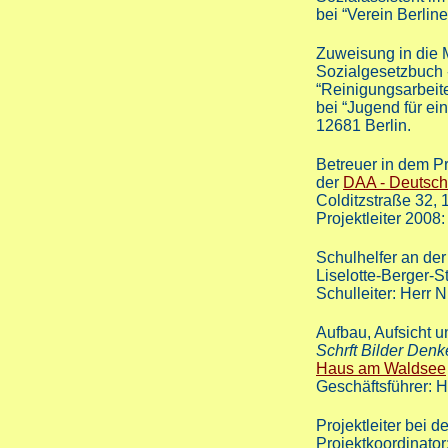
bei “Verein Berline
Zuweisung in die
Sozialgesetzbuch -
“Reinigungsarbeit
bei “Jugend für ei
12681 Berlin.
Betreuer in dem Pr
der
DAA - Deutsc
Colditzstraße 32, 
Projektleiter 2008:
Schulhelfer an de
Liselotte-Berger-St
Schulleiter: Herr 
Aufbau, Aufsicht u
Schrft Bilder Denk
Haus am Waldsee
Geschäftsführer: 
Projektleiter bei d
Projektkoordinator: