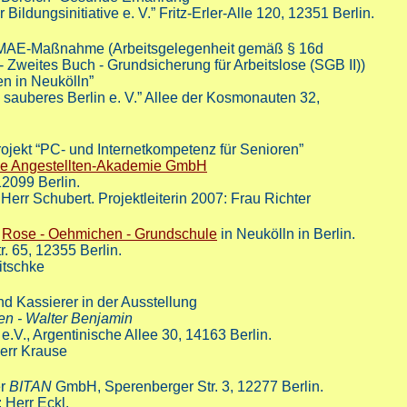
r Bildungsinitiative e. V.” Fritz-Erler-Alle 120, 12351 Berlin.
 MAE-Maßnahme (Arbeitsgelegenheit gemäß § 16d
 Zweites Buch - Grundsicherung für Arbeitslose (SGB II))
en in Neukölln”
n sauberes Berlin e. V.” Allee der Kosmonauten 32,
ojekt “PC- und Internetkompetenz für Senioren”
he Angestellten-Akademie GmbH
12099 Berlin.
 Herr Schubert. Projektleiterin 2007: Frau Richter
r
Rose - Oehmichen - Grundschule
in Neukölln in Berlin.
r. 65, 12355 Berlin.
Nitschke
nd Kassierer in der Ausstellung
en - Walter Benjamin
e.V., Argentinische Allee 30, 14163 Berlin.
Herr Krause
er
BITAN
GmbH, Sperenberger Str. 3, 12277 Berlin.
 Herr Eckl.