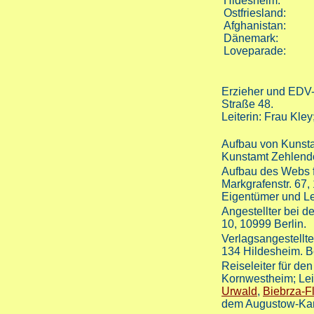
Hidesheim:
Ostfriesland:
Afghanistan:
Dänemark:
Loveparade:
Erzieher und EDV-T
Straße 48.
Leiterin: Frau Kle
Aufbau von Kunsta
Kunstamt Zehlendo
Aufbau des Webs f
Markgrafenstr. 67,
Eigentümer und Le
Angestellter bei d
10, 10999 Berlin.
Verlagsangestellte
134 Hildesheim. Be
Reiseleiter für de
Kornwestheim; Leit
Urwald
,
Biebrza-F
dem Augustow-Kan