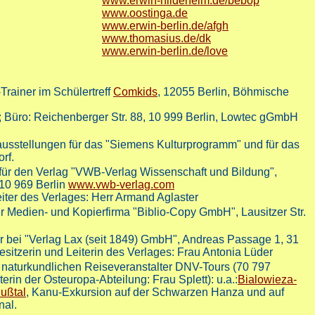
www.erwin-hildeheim.de/bebop
www.oostinga.de
www.erwin-berlin.de/afgh
www.thomasius.de/dk
www.erwin-berlin.de/love
rainer im Schülertreff
Comkids
, 12055 Berlin, Böhmische
y; Büro: Reichenberger Str. 88, 10 999 Berlin, Lowtec gGmbH
usstellungen für das "Siemens Kulturprogramm" und für das
rf.
ür den Verlag "VWB-Verlag Wissenschaft und Bildung",
 10 969 Berlin
www.vwb-verlag.com
iter des Verlages: Herr Armand Aglaster
er Medien- und Kopierfirma "Biblio-Copy GmbH", Lausitzer Str.
r bei "Verlag Lax (seit 1849) GmbH", Andreas Passage 1, 31
sitzerin und Leiterin des Verlages: Frau Antonia Lüder
n naturkundlichen Reiseveranstalter DNV-Tours (70 797
erin der Osteuropa-Abteilung: Frau Splett): u.a.:
Bialowieza-
lußtal
, Kanu-Exkursion auf der Schwarzen Hanza und auf
al.